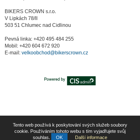
BIKERS CROWN s.r.o.
V Lipkách 78/II
503 51 Chlumec nad Cidlinou
Pevná linka: +420 495 484 255
Mobil: +420 604 672 920
E-mail:
velkoobchod@bikerscrown.cz
Tento web používá k poskytování svých služeb soubory
cookie. Používáním tohoto webu s tím vyjadřujete svůj
souhlas.
OK
Další informace